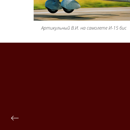
Артикульный В.И. на самолете И-15 бис