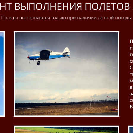
НТ ВЫПОЛНЕНИЯ ПОЛЕТОВ 2
Полеты выполняются только при наличии лётной погоды
П
п
г
с
С
т
м
в
з
с
В