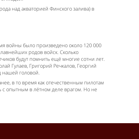
рода над акваторией Финского залива) в
мя войны было произведено около 120 000
главнейших родов войск. Сколько
тчиков будут помнить ещё многие сотни лет.
олай Гулаев, Григорий Речкалов, Георгий
ад нашей головой.
анее, в то время как отечественным пилотам
ь с опытным в лётном деле врагом. Но не