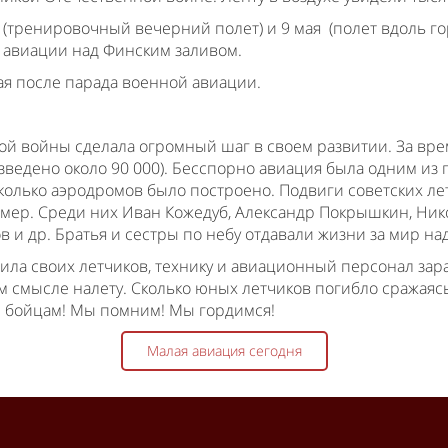
я (тренировочный вечерний полет) и 9 мая (полет вдоль го
 авиации над Финским заливом.
ая после парада военной авиации.
ой войны сделала огромный шаг в своем развитии. За вре
зведено около 90 000). Бесспорно авиация была одним из 
колько аэродромов было построено. Подвиги советских ле
ример. Среди них Иван Кожедуб, Александр Покрышкин, Ник
в и др. Братья и сестры по небу отдавали жизни за мир н
вила своих летчиков, технику и авиационный персонал зар
м смысле налету. Сколько юных летчиков погибло сражаяс
м бойцам! Мы помним! Мы гордимся!
Малая авиация сегодня