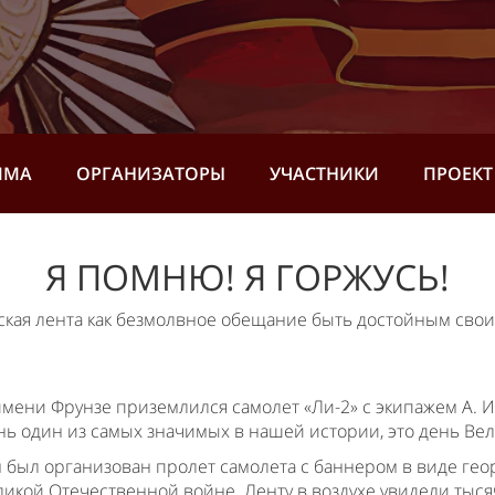
ММА
ОРГАНИЗАТОРЫ
УЧАСТНИКИ
ПРОЕКТ
Я ПОМНЮ! Я ГОРЖУСЬ!
ская лента как безмолвное обещание быть достойным свои
мени Фрунзе приземлился самолет «Ли-2» с экипажем А. И.
нь один из самых значимых в нашей истории, это день Ве
гом был организован пролет самолета с баннером в виде г
икой Отечественной войне. Ленту в воздухе увидели тыс