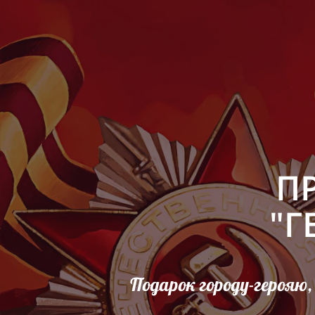
П
"Г
Подарок городу-герояю